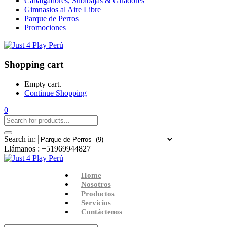
Cabalgadores, Subibajas & Giradores
Gimnasios al Aire Libre
Parque de Perros
Promociones
Shopping cart
Empty cart.
Continue Shopping
0
Search in:
Llámanos :
+51969944827
Home
Nosotros
Productos
Servicios
Contáctenos