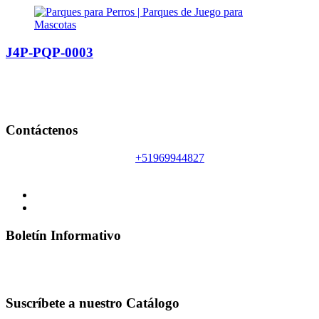
J4P-PQP-0003
Contáctenos
Llámanos 24/7:
+51969944827
Correo Electrónico:
informes@just4playperu.com
Boletín Informativo
Al suscribirte recibirás lo último en Juegos para Interiores &
Exteriores así como ofertas y promociones.
Suscríbete a nuestro Catálogo